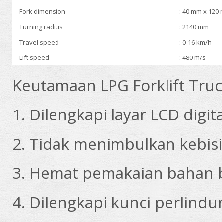
Fork dimension
: 40 mm x 120
Turning radius
: 2140 mm
Travel speed
: 0-16 km/h
Lift speed
: 480 m/s
Keutamaan LPG Forklift Truc
1. Dilengkapi layar LCD digit
2. Tidak menimbulkan kebis
3. Hemat pemakaian bahan 
4. Dilengkapi kunci perlin