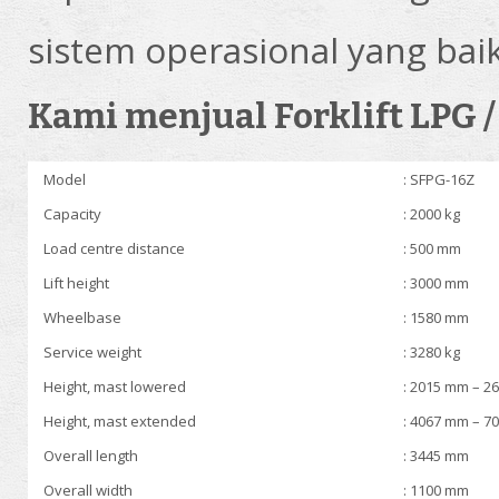
sistem operasional yang baik
Kami menjual Forklift LPG /
Model
: SFPG-16Z
Capacity
: 2000 kg
Load centre distance
: 500 mm
Lift height
: 3000 mm
Wheelbase
: 1580 mm
Service weight
: 3280 kg
Height, mast lowered
: 2015 mm – 2
Height, mast extended
: 4067 mm – 7
Overall length
: 3445 mm
Overall width
: 1100 mm