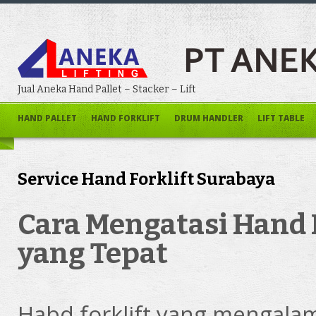
Jual Aneka Hand Pallet – Stacker – Lift
HAND PALLET
HAND FORKLIFT
DRUM HANDLER
LIFT TABLE
Service Hand Forklift Surabaya
Cara Mengatasi Hand F
yang Tepat
Habd forklift yang mengalam